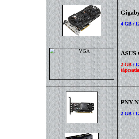
Gigab
4 GB / 1
ASUS 
2 GB
/ 1
tápcsatl
PNY N
2 GB / 1