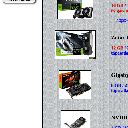
16 GB
/ 
év garan
https
Zotac
12 GB
/ 
tápcsatl
Gigaby
8 GB / 2
tápcsatl
NVIDI
4 GB / 1