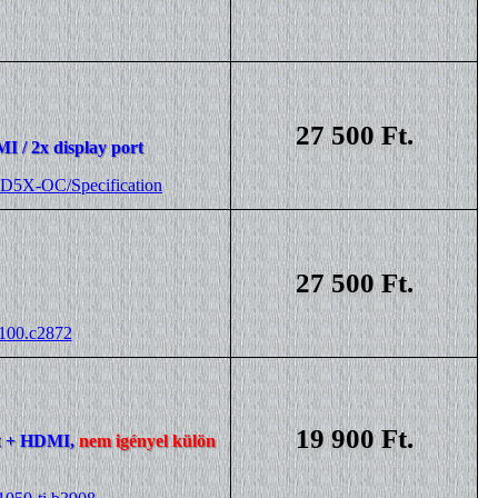
27 500 Ft.
I / 2x display port
D5X-OC/Specification
27 500 Ft.
7100.c2872
19 900 Ft.
rt + HDMI,
nem igényel külön