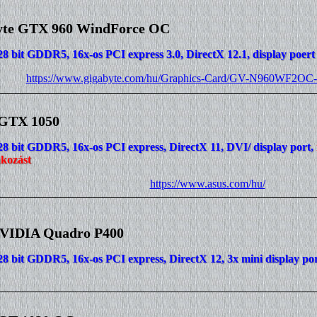
yte GTX 960 WindForce OC
28 bit GDDR5, 16x-os PCI express 3.0, DirectX 12.1, display poe
https://www.gigabyte.com/hu/Graphics-Card/GV-N960WF2OC
GTX 1050
28 bit GDDR5, 16x-os PCI express, DirectX 11, DVI/ display port,
akozást
https://www.asus.com/hu/
VIDIA Quadro P400
28 bit GDDR5, 16x-os PCI express, DirectX 12, 3x mini display po