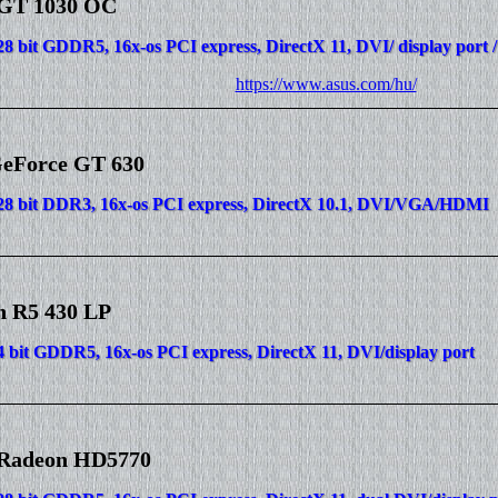
GT 1030 OC
28 bit GDDR5, 16x-os PCI express, DirectX 11, DVI/ display port
https://www.asus.com/hu/
GeForce GT 630
128 bit DDR3, 16x-os PCI express, DirectX 10.1, DVI/VGA/HDMI
n R5 430 LP
4 bit GDDR5, 16x-os PCI express, DirectX 11, DVI/display port
Radeon HD5770