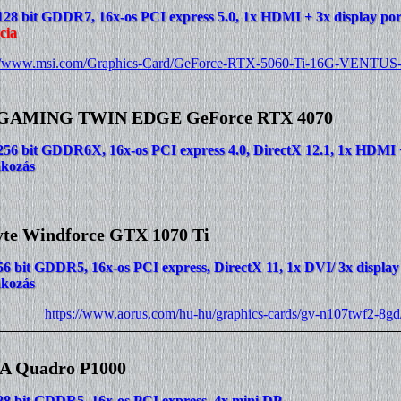
128 bit GDDR7, 16x-os PCI express 5.0, 1x HDMI + 3x display port
cia
://www.msi.com/Graphics-Card/GeForce-RTX-5060-Ti-16G-VENTUS-
 GAMING TWIN EDGE GeForce RTX 4070
256 bit GDDR6X, 16x-os PCI express 4.0, DirectX 12.1, 1x HDMI + 
akozás
te Windforce GTX 1070 Ti
56 bit GDDR5, 16x-os PCI express, DirectX 11, 1x DVI/ 3x display
akozás
https://www.aorus.com/hu-hu/graphics-cards/gv-n107twf2-8gd
A Quadro P1000
28 bit GDDR5, 16x-os PCI express, 4x mini DP