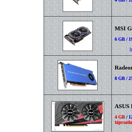
MSI G
6 GB / 1
h
Radeo
8 GB / 2
ASUS 
4 GB
/ 1
tápcsatla