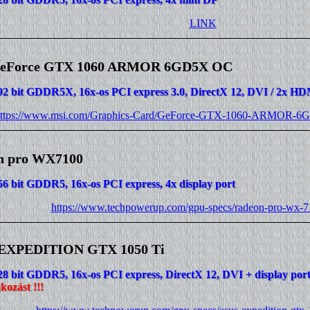
LINK
eForce GTX 1060 ARMOR 6GD5X OC
92 bit GDDR5X, 16x-os PCI express 3.0, DirectX 12, DVI / 2x HDM
ttps://www.msi.com/Graphics-Card/GeForce-GTX-1060-ARMOR-6G
n pro WX7100
56 bit GDDR5, 16x-os PCI express, 4x display port
https://www.techpowerup.com/gpu-specs/radeon-pro-wx-
EXPEDITION GTX 1050 Ti
28 bit GDDR5, 16x-os PCI express, DirectX 12, DVI + display po
kozást !!!