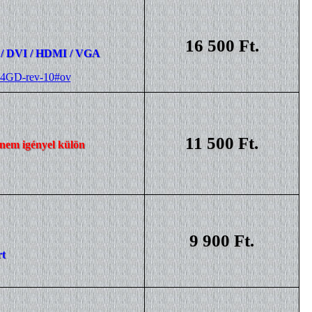
16 500 Ft.
rt / DVI / HDMI / VGA
-4GD-rev-10#ov
11 500 Ft.
nem igényel külön
9 900 Ft.
rt