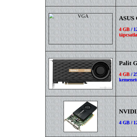
ASUS 
4 GB
/ 1
tápcsatl
Palit 
4 GB
/ 2
kemenet
NVIDI
4 GB / 1