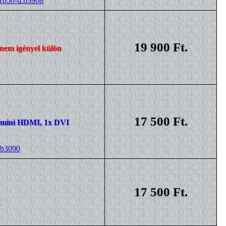
1050-ti.b3908
19 900 Ft.
nem igényel külön
17 500 Ft.
1x mini HDMI, 1x DVI
.b3090
17 500 Ft.
I