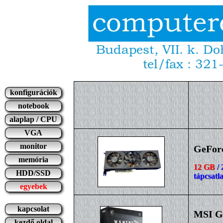
konfigurációk
notebook
alaplap / CPU
VGA
monitor
GeFor
memória
12 GB
/ 
HDD/SSD
tápcsatl
egyebek
kapcsolat
MSI Ge
kezdő oldal