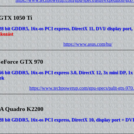
https://www.techpowerup.com/gpu-specs/asus-expedition-gtx-
GTX 1050 Ti
28 bit GDDR5, 16x-os PCI express, DirectX 11, DVI/ display port,
akozást
https://www.asus.com/hu/
GeForce GTX 970
56 bit GDDR5, 16x-os PCI express 3.0, DirectX 12, 3x mini DP, 
ek
https://www.techpowerup.com/gpu-specs/palit-gtx-970
A Quadro K2200
28 bit GDDR5, 16x-os PCI express, DirectX 10, display port + DV