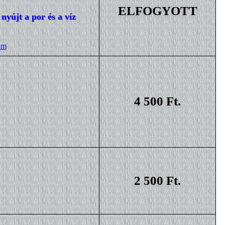
ELFOGYOTT
nyújt a por és a víz
wm
4 500 Ft.
2 500 Ft.