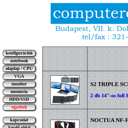
konfigurációk
notebook
alaplap / CPU
VGA
S2 TRIPLE SC
monitor
memória
2 db 14"-os full
HDD/SSD
egyebek
NOCTUA NF-F12
kapcsolat
kezdő oldal