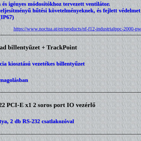
 és igényes módosítókhoz tervezett ventilátor.
eljesítményű hűtési követelményeknek, és fejlett védelmet 
(IP67)
https://www.noctua.at/en/products/nf-f12-industrialppc-2000-p
d billentyűzet + TrackPoint
ia kiosztású vezetékes billentyűzet
omagolásban
 PCI-E x1 2 soros port IO vezérlő
tya, 2 db RS-232 csatlakozóval