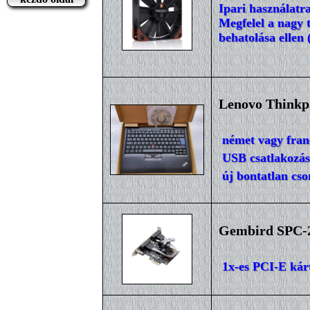
Ipari használatra
Megfelel a nagy t
behatolása ellen 
Lenovo Thinkpa
német vagy franc
USB csatlakozás
új bontatlan cs
Gembird SPC-22
1x-es PCI-E kár