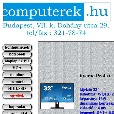
konfigurációk
notebook
alaplap / CPU
VGA
monitor
iiyama ProLit
memória
HDD/SSD
kijelző: 32"
felbontás: WQHD 2
egyebek
képarány: 16:9
dinamikus kontraszt
kapcsolat
válaszidő: 4 ms
bemenet: DVI + H
kezdő oldal