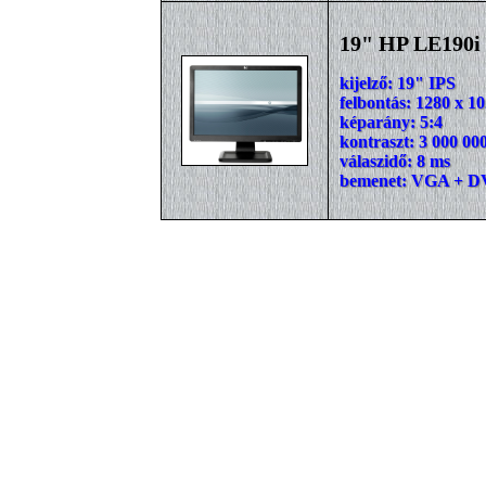
19" HP LE190i
kijelző: 19" IPS
felbontás: 1280 x 1
képarány: 5:4
kontraszt: 3 000 00
válaszidő: 8 ms
bemenet: VGA + D