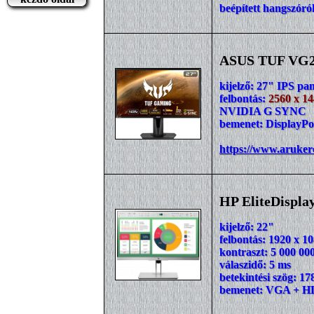
beépített hangszóró
ASUS TUF VG
kijelző: 27" IPS pan
felbontás:
2560 x 14
NVIDIA G SYNC
bemenet: DisplayPo
https://www.aruker
HP EliteDispla
kijelző: 22"
felbontás: 1920 x 10
kontraszt: 5 000 000
válaszidő: 5 ms
betekintési szög: 17
bemenet: VGA + HD