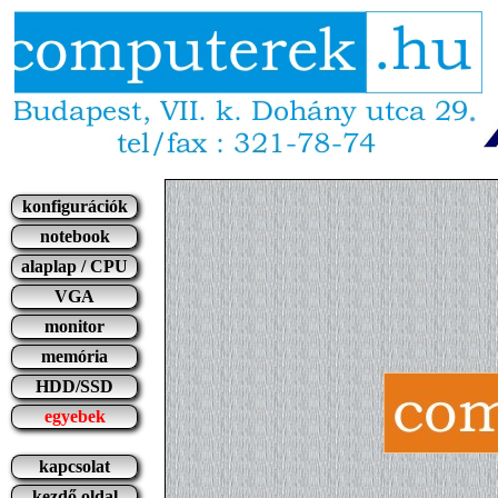
konfigurációk
notebook
alaplap / CPU
VGA
monitor
memória
HDD/SSD
egyebek
kapcsolat
kezdő oldal