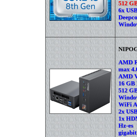
512 G
6x USB
Deepco
Window
NIPOG
AMD Ry
max 4
AMD Ve
16 GB 
512 GB
Window
WiFi A
2x USB
1x HDM
Hz-es
gigabi