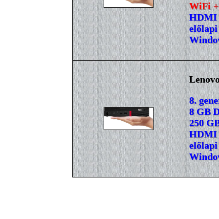
WiFi +
HDMI +
előlapi
Window
Lenovo
8. gene
8 GB 
250 GB
HDMI +
előlapi
Window