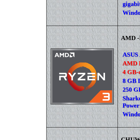
gigab
Windo
AMD -
ASUS 
AMD R
4 GB-
8 GB 
250 G
Shark
Power 
Windo
CHUWI