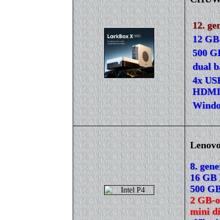
12. ge
12 GB
500 G
dual b
4x USB
HDMI 
Windo
Lenovo
8. gene
16 GB
500 GB
2 GB-o
mini d