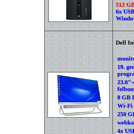
512 GB
6x USB
Window
Dell In
monito
10. ge
progr
23.8"-
felbon
8 GB 
Wi-Fi 
250 G
webka
4x USB