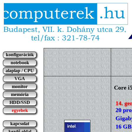
konfigurációk
notebook
alaplap / CPU
VGA
monitor
Core 
memória
14. ge
HDD/SSD
20 pr
egyebek
Gigab
kapcsolat
16 GB
kezdő oldal