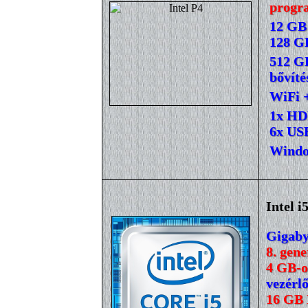
progr
12 GB
128 G
512 GB
bővíté
WiFi +
1x HDM
6x USB
Windo
Intel i
Gigaby
8. gene
4 GB-o
vezérl
16 GB