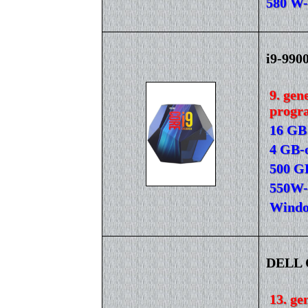
580 W-
i9-990
9. gen
progr
16 GB
4 GB-
500 G
550W-
Windo
DELL O
13. ge