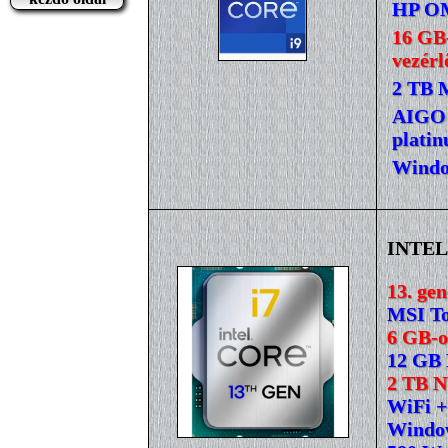
HP OM
16 GB
vezérl
2 TB 
AIGO 
platin
Window
INTEL 
13. ge
MSI To
6 GB-o
12 GB
2 TB 
WiFi +
Window