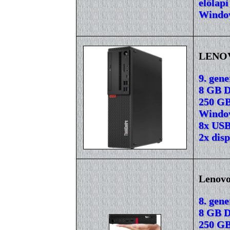
előlapi
Window
LENOV
9. gene
8 GB 
250 GB
Window
8x USB
2x dis
Lenovo
8. gene
8 GB 
250 GB