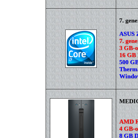
7. gen
ASUS Z
7. gene
3 GB-o
16 GB
500 GB
Therma
Window
MEDIO
AMD Ry
4 GB-
8 GB 