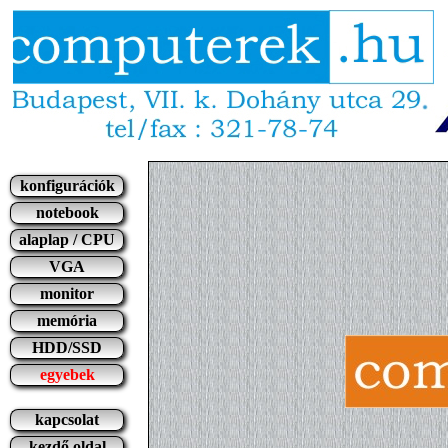
konfigurációk
notebook
alaplap / CPU
VGA
monitor
memória
HDD/SSD
egyebek
kapcsolat
kezdő oldal